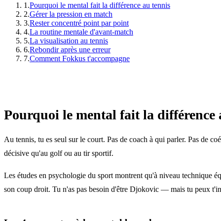
1
.
Pourquoi le mental fait la différence au tennis
2
.
Gérer la pression en match
3
.
Rester concentré point par point
4
.
La routine mentale d'avant-match
5
.
La visualisation au tennis
6
.
Rebondir après une erreur
7
.
Comment Fokkus t'accompagne
Pourquoi le mental fait la différence 
Au tennis, tu es seul sur le court. Pas de coach à qui parler. Pas de c
décisive qu'au golf ou au tir sportif.
Les études en psychologie du sport montrent qu'à niveau technique équ
son coup droit. Tu n'as pas besoin d'être Djokovic — mais tu peux t'ins